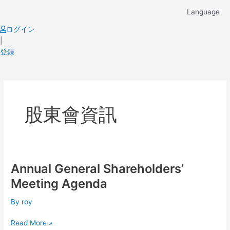
Skip
Language
to
content
ログイン
|
登録
股東會資訊
Annual General Shareholders’
Annual
General
Meeting Agenda
Shareholders’
Meeting
By
roy
Agenda
Read More »