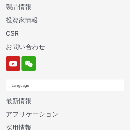
製品情報
投資家情報
CSR
お問い合わせ
Y
W
o
e
u
i
t
x
Language
u
i
b
n
最新情報
e
アプリケーション
採用情報