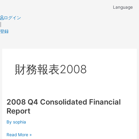
Skip
Language
to
content
ログイン
|
登録
財務報表2008
2008 Q4 Consolidated Financial
2008
Q4
Report
Consolidated
Financial
By
sophia
Report
Read More »