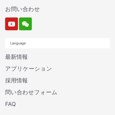
お問い合わせ
Y
W
o
e
u
i
t
x
Language
u
i
b
n
最新情報
e
アプリケーション
採用情報
問い合わせフォーム
FAQ