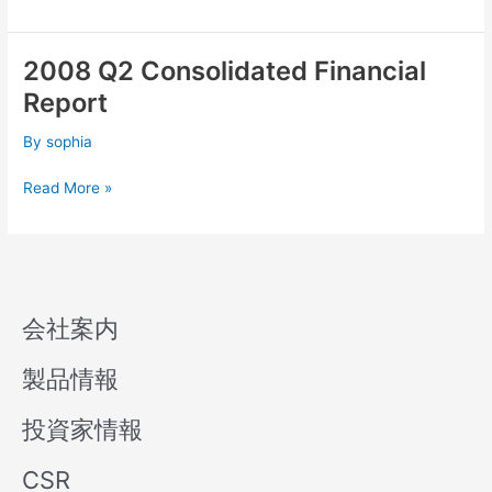
2008 Q2 Consolidated Financial
2008
Q2
Report
Consolidated
Financial
By
sophia
Report
Read More »
会社案内
製品情報
投資家情報
CSR