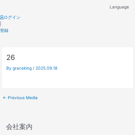
Skip
Language
to
content
ログイン
|
登録
Post
26
navigation
By
graceking
/
2025.09.18
←
Previous Media
会社案内