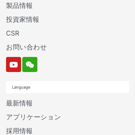
製品情報
投資家情報
CSR
お問い合わせ
Y
W
o
e
u
i
t
x
Language
u
i
b
n
最新情報
e
アプリケーション
採用情報