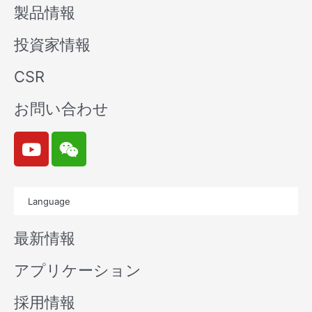
製品情報
投資家情報
CSR
お問い合わせ
Y
W
o
e
u
i
t
x
Language
u
i
b
n
最新情報
e
アプリケーション
採用情報