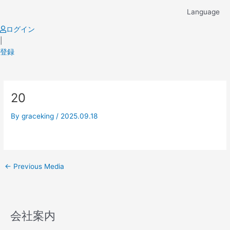
Skip
Language
to
content
ログイン
|
登録
Post
20
navigation
By
graceking
/
2025.09.18
←
Previous Media
会社案内