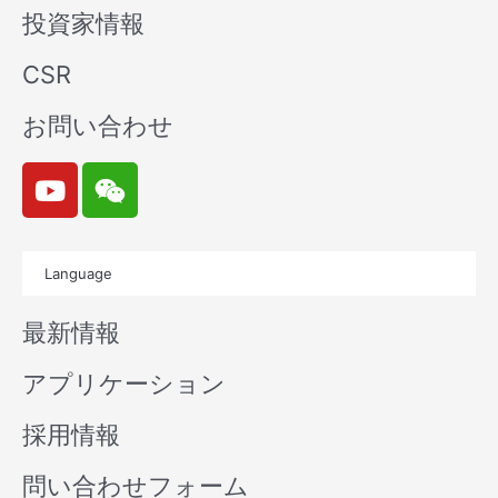
投資家情報
CSR
お問い合わせ
Y
W
o
e
u
i
t
x
Language
u
i
b
n
最新情報
e
アプリケーション
採用情報
問い合わせフォーム