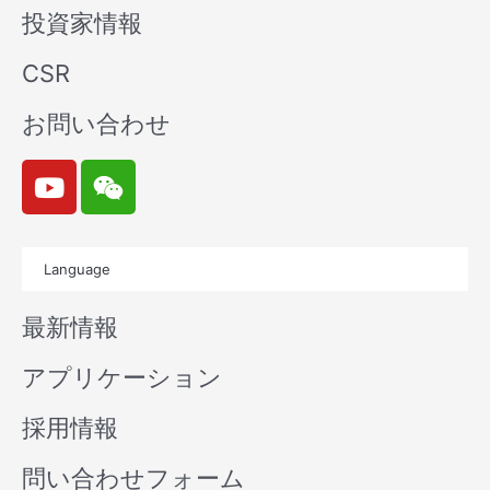
投資家情報
CSR
お問い合わせ
Y
W
o
e
u
i
t
x
Language
u
i
b
n
最新情報
e
アプリケーション
採用情報
問い合わせフォーム