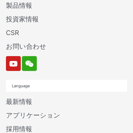
製品情報
投資家情報
CSR
お問い合わせ
Y
W
o
e
u
i
t
x
Language
u
i
b
n
最新情報
e
アプリケーション
採用情報