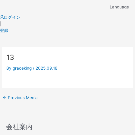
Skip
Language
to
content
ログイン
|
登録
Post
13
navigation
By
graceking
/
2025.09.18
←
Previous Media
会社案内