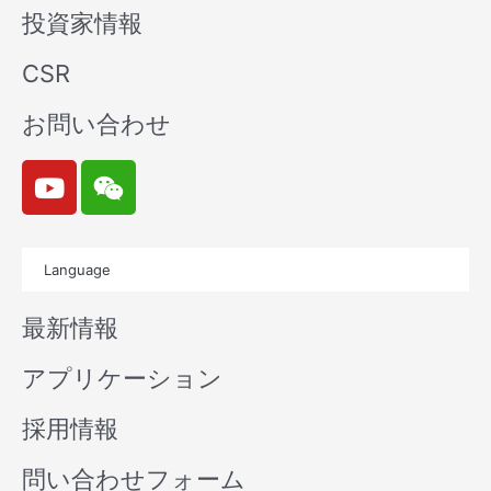
投資家情報
CSR
お問い合わせ
Y
W
o
e
u
i
t
x
Language
u
i
b
n
最新情報
e
アプリケーション
採用情報
問い合わせフォーム