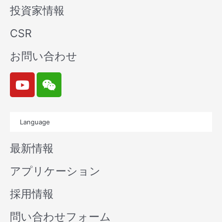
投資家情報
CSR
お問い合わせ
Y
W
o
e
u
i
t
x
Language
u
i
b
n
最新情報
e
アプリケーション
採用情報
問い合わせフォーム