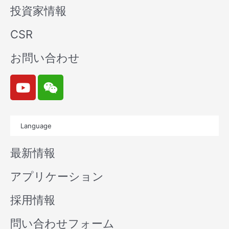
投資家情報
CSR
お問い合わせ
Y
W
o
e
u
i
t
x
Language
u
i
b
n
最新情報
e
アプリケーション
採用情報
問い合わせフォーム