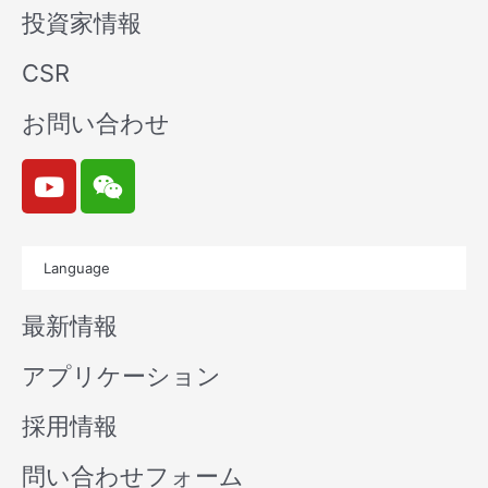
投資家情報
CSR
お問い合わせ
Y
W
o
e
u
i
t
x
Language
u
i
b
n
最新情報
e
アプリケーション
採用情報
問い合わせフォーム