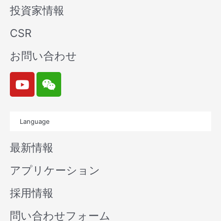
投資家情報
CSR
お問い合わせ
Y
W
o
e
u
i
t
x
Language
u
i
b
n
最新情報
e
アプリケーション
採用情報
問い合わせフォーム