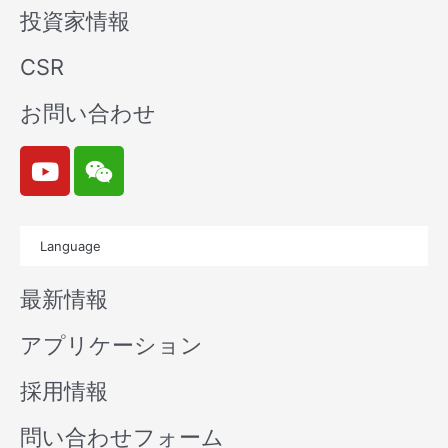
投資家情報
CSR
お問い合わせ
Y
W
o
e
u
i
t
x
Language
u
i
b
n
最新情報
e
アプリケーション
採用情報
問い合わせフォーム