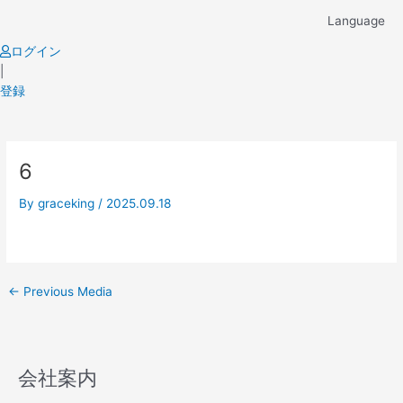
Skip
Language
to
content
ログイン
|
登録
Post
6
navigation
By
graceking
/
2025.09.18
←
Previous Media
会社案内