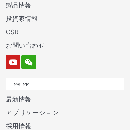
製品情報
投資家情報
CSR
お問い合わせ
Y
W
o
e
u
i
t
x
Language
u
i
b
n
最新情報
e
アプリケーション
採用情報