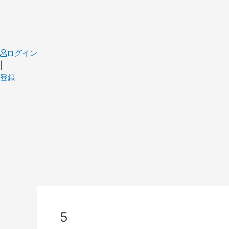
Skip
to
content
ログイン
|
登録
Post
navigation
5