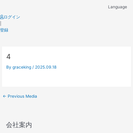
Skip
Language
to
content
ログイン
|
登録
Post
4
navigation
By
graceking
/
2025.09.18
←
Previous Media
会社案内