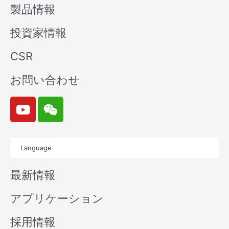
製品情報
投資家情報
CSR
お問い合わせ
Y
W
o
e
u
i
t
x
Language
u
i
b
n
最新情報
e
アプリケーション
採用情報