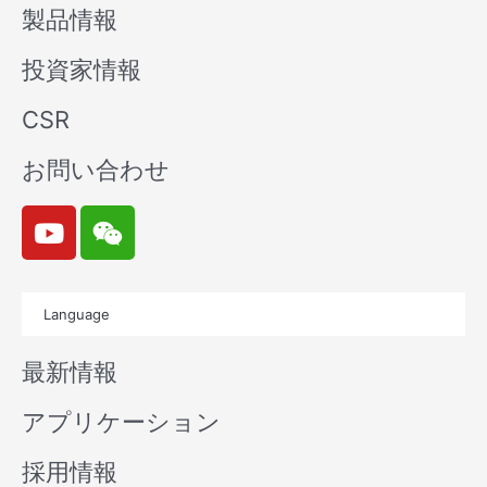
製品情報
投資家情報
CSR
お問い合わせ
Y
W
o
e
u
i
t
x
Language
u
i
b
n
最新情報
e
アプリケーション
採用情報