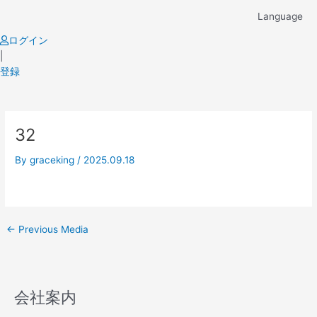
Skip
Language
to
content
ログイン
|
登録
Post
32
navigation
By
graceking
/
2025.09.18
←
Previous Media
会社案内