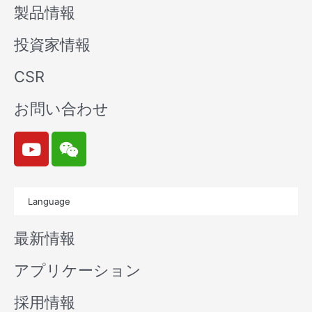
製品情報
投資家情報
CSR
お問い合わせ
Y
W
o
e
u
i
t
x
Language
u
i
b
n
最新情報
e
アプリケーション
採用情報