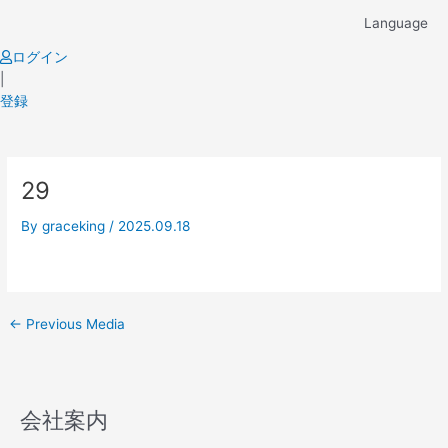
Skip
Language
to
content
ログイン
|
登録
Post
29
navigation
By
graceking
/
2025.09.18
←
Previous Media
会社案内