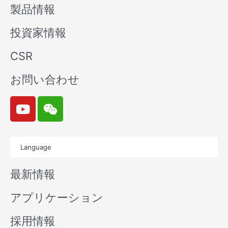
製品情報
投資家情報
CSR
お問い合わせ
Y
W
o
e
u
i
t
x
Language
u
i
b
n
最新情報
e
アプリケーション
採用情報