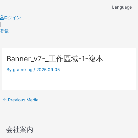
Skip
Language
to
content
ログイン
|
登録
Post
Banner_v7-_工作區域-1-複本
navigation
By
graceking
/
2025.09.05
←
Previous Media
会社案内