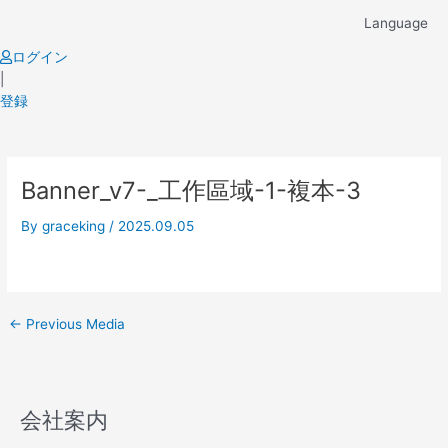
Skip
Language
to
content
ログイン
|
登録
Post
Banner_v7-_工作區域-1-複本-3
navigation
By
graceking
/
2025.09.05
←
Previous Media
会社案内