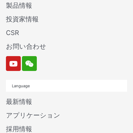
製品情報
投資家情報
CSR
お問い合わせ
Y
W
o
e
u
i
t
x
Language
u
i
b
n
最新情報
e
アプリケーション
採用情報