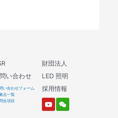
SR
財団法人
問い合わせ
LED 照明
採用情報
問い合わせフォーム
拠点一覧
Y
W
問合項目
o
e
u
i