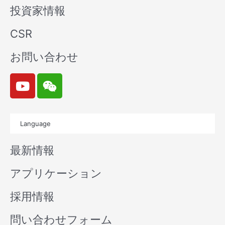
投資家情報
CSR
お問い合わせ
Y
W
o
e
u
i
t
x
Language
u
i
b
n
最新情報
e
アプリケーション
採用情報
問い合わせフォーム