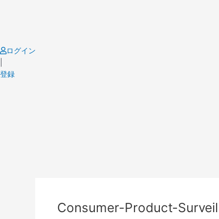
Skip
to
content
ログイン
|
登録
Consumer-Product-Surveil