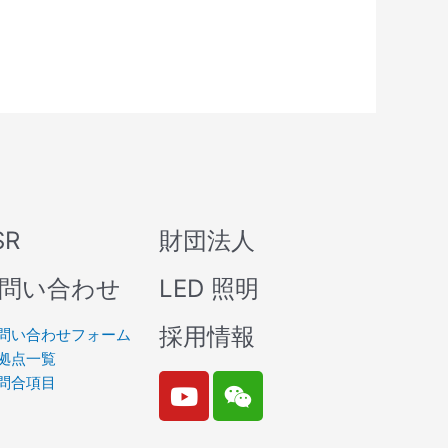
SR
財団法人
問い合わせ
LED 照明
採用情報
問い合わせフォーム
拠点一覧
Y
W
問合項目
o
e
u
i