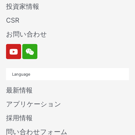
投資家情報
CSR
お問い合わせ
Y
W
o
e
u
i
t
x
Language
u
i
b
n
最新情報
e
アプリケーション
採用情報
問い合わせフォーム