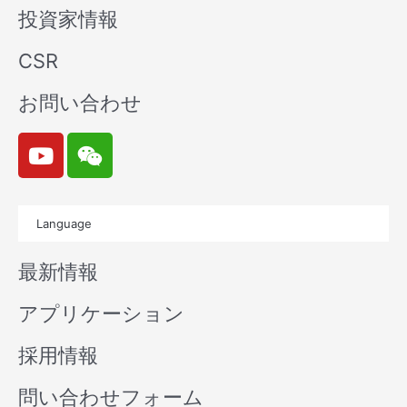
投資家情報
CSR
お問い合わせ
Y
W
o
e
u
i
t
x
Language
u
i
b
n
最新情報
e
アプリケーション
採用情報
問い合わせフォーム