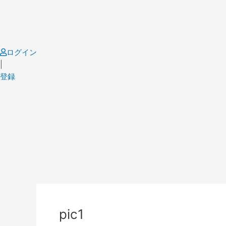
Skip
to
content
ログイン
|
登録
Post
navigation
pic1