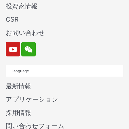
投資家情報
CSR
お問い合わせ
Y
W
o
e
u
i
t
x
Language
u
i
b
n
最新情報
e
アプリケーション
採用情報
問い合わせフォーム