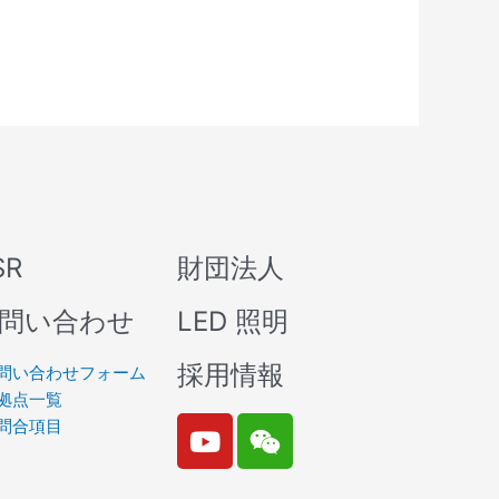
SR
財団法人
問い合わせ
LED 照明
採用情報
問い合わせフォーム
拠点一覧
Y
W
問合項目
o
e
u
i