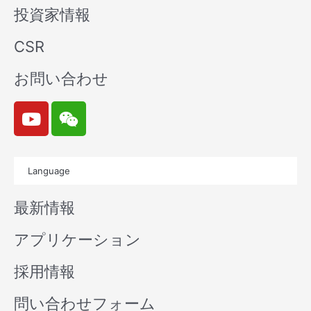
投資家情報
CSR
お問い合わせ
Y
W
o
e
u
i
t
x
Language
u
i
b
n
最新情報
e
アプリケーション
採用情報
問い合わせフォーム