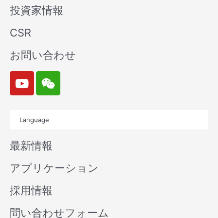
投資家情報
CSR
お問い合わせ
Y
W
o
e
u
i
t
x
Language
u
i
b
n
最新情報
e
アプリケーション
採用情報
問い合わせフォーム