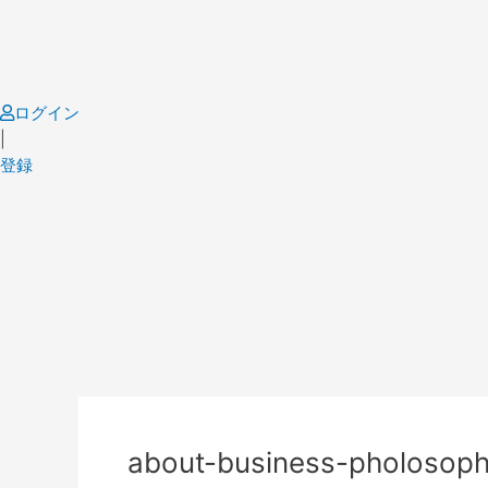
Skip
to
content
ログイン
|
登録
about-business-pholosop