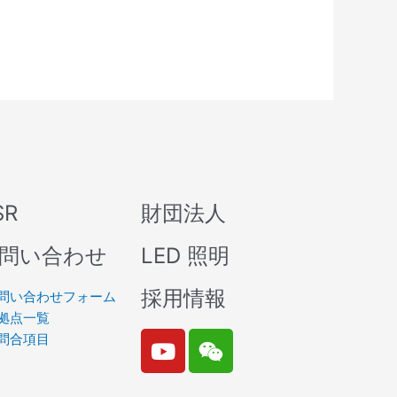
SR
財団法人
問い合わせ
LED 照明
採用情報
問い合わせフォーム
拠点一覧
Y
W
問合項目
o
e
u
i