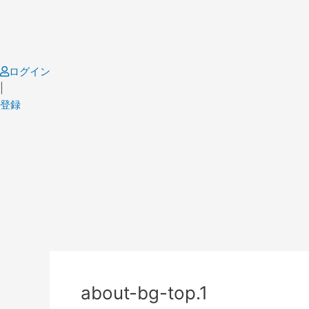
Skip
to
content
ログイン
|
登録
about-bg-top.1