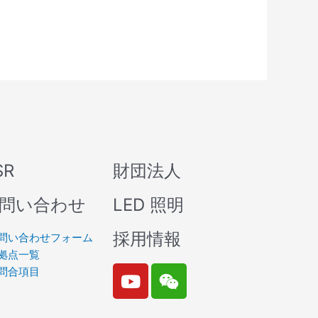
SR
財団法人
問い合わせ
LED 照明
採用情報
問い合わせフォーム
拠点一覧
Y
W
問合項目
o
e
u
i