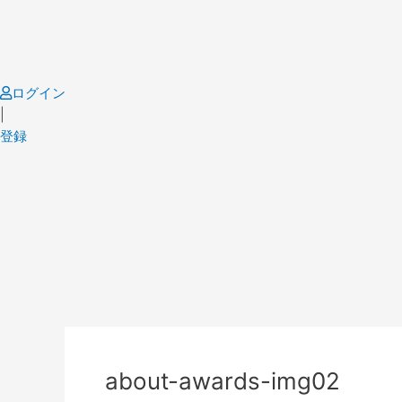
Skip
to
content
ログイン
|
登録
about-awards-img02