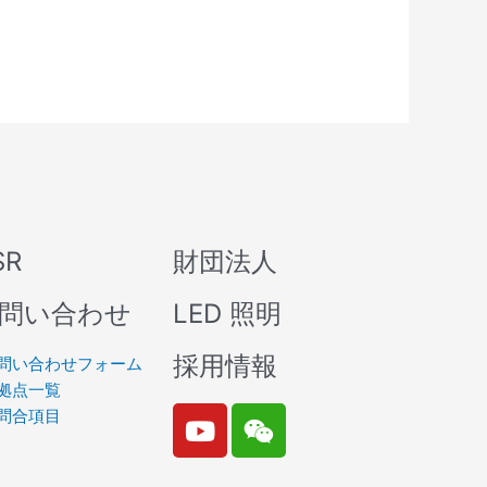
SR
財団法人
問い合わせ
LED 照明
採用情報
問い合わせフォーム
拠点一覧
Y
W
問合項目
o
e
u
i