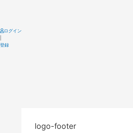
Skip
to
content
ログイン
|
登録
Post
navigation
logo-footer