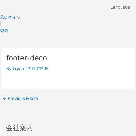
Skip
Language
to
content
ログイン
|
登録
Post
footer-deco
navigation
By
bryan
/
2020.12.15
←
Previous Media
会社案内