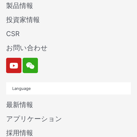
製品情報
投資家情報
CSR
お問い合わせ
Y
W
o
e
u
i
t
x
Language
u
i
b
n
最新情報
e
アプリケーション
採用情報