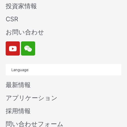
投資家情報
CSR
お問い合わせ
Y
W
o
e
u
i
t
x
Language
u
i
b
n
最新情報
e
アプリケーション
採用情報
問い合わせフォーム