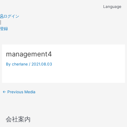
Skip
Language
to
content
ログイン
|
登録
Post
management4
navigation
By
cherlane
/
2021.08.03
←
Previous Media
会社案内