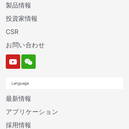
製品情報
投資家情報
CSR
お問い合わせ
Y
W
o
e
u
i
t
x
Language
u
i
b
n
最新情報
e
アプリケーション
採用情報