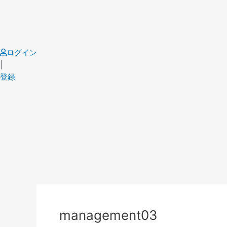
Skip
to
content
ログイン
|
登録
Post
navigation
management03