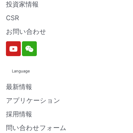
投資家情報
CSR
お問い合わせ
Y
W
o
e
u
i
t
x
Language
u
i
b
n
最新情報
e
アプリケーション
採用情報
問い合わせフォーム