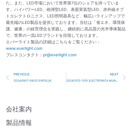
た。また、LED市場において世界第7位のシェアを誇っていま
す。ハイパワーLED、砲弾型LED、表面実装型LED、赤外線オプ
トエレクトロニクス、LED照明器具など、幅広いラインアップで
最先端のLED製品を提供しております。当社は「省エネ、環境保
護、健康」の経営理念を実践し、継続的に高品質の光半導体製品
で、世界の一流LEDブランドを目指しております。
エバーライト製品の詳細はこちらをご覧ください：
www.everlight.com
プレスコンタクト：
pr@everlight.com
Prev
N
PREVIOUS
NEXT
2024/09/17-09/20 EXPOLUX
2024/11/12-11/15 ELECTRONICA MUNICH
会社案内
製品情報