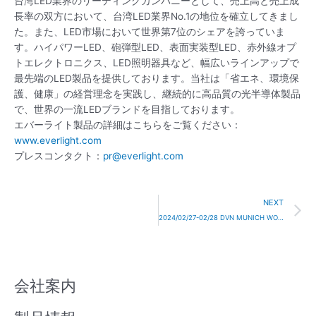
台湾LED業界のリーディングカンパニーとして、売上高と売上成
長率の双方において、台湾LED業界No.1の地位を確立してきまし
た。また、LED市場において世界第7位のシェアを誇っていま
す。ハイパワーLED、砲弾型LED、表面実装型LED、赤外線オプ
トエレクトロニクス、LED照明器具など、幅広いラインアップで
最先端のLED製品を提供しております。当社は「省エネ、環境保
護、健康」の経営理念を実践し、継続的に高品質の光半導体製品
で、世界の一流LEDブランドを目指しております。
エバーライト製品の詳細はこちらをご覧ください：
www.everlight.com
プレスコンタクト：
pr@everlight.com
N
NEXT
2024/02/27-02/28 DVN MUNICH WORKSHOP
会社案内