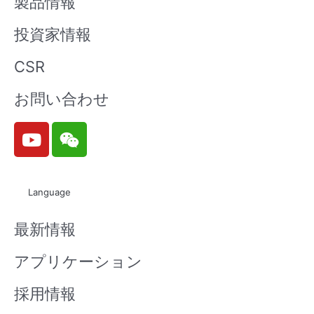
製品情報
投資家情報
CSR
お問い合わせ
Y
W
o
e
u
i
t
x
Language
u
i
b
n
最新情報
e
アプリケーション
採用情報