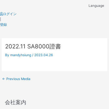
Skip
Language
to
content
ログイン
|
登録
Post
2022.11 SA8000證書
navigation
By
mandyhsiung
/
2023.04.26
←
Previous Media
会社案内