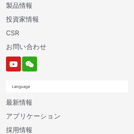
製品情報
投資家情報
CSR
お問い合わせ
Y
W
o
e
u
i
t
x
Language
u
i
b
n
最新情報
e
アプリケーション
採用情報