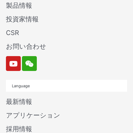
製品情報
投資家情報
CSR
お問い合わせ
Y
W
o
e
u
i
t
x
Language
u
i
b
n
最新情報
e
アプリケーション
採用情報