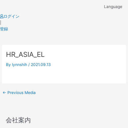
Skip
Language
to
content
ログイン
|
登録
Post
HR_ASIA_EL
navigation
By
lynnshih
/
2021.09.13
←
Previous Media
会社案内