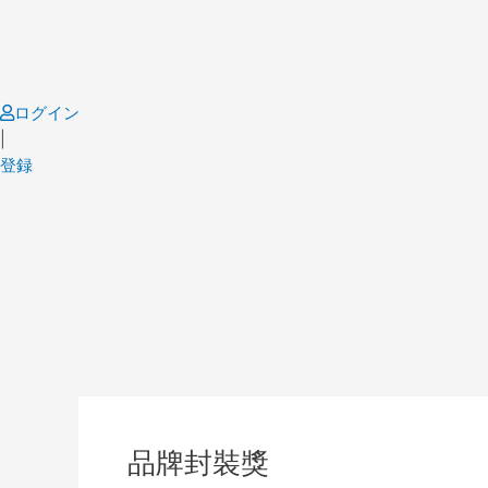
Skip
to
content
ログイン
|
登録
Post
navigation
品牌封裝獎