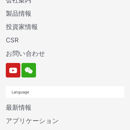
会社案内
製品情報
投資家情報
CSR
お問い合わせ
Y
W
o
e
u
i
t
x
Language
u
i
b
n
最新情報
e
アプリケーション