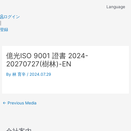
Skip
Language
to
content
ログイン
|
登録
Post
億光ISO 9001 證書 2024-
navigation
20270727(樹林)-EN
By
林 育辛
/
2024.07.29
←
Previous Media