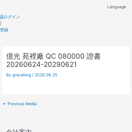
Skip
Language
to
content
ログイン
|
登録
Post
億光 苑裡廠 QC 080000 證書
navigation
20260624-20290621
By
graceking
/
2026.06.25
←
Previous Media