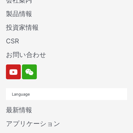
会社案内
製品情報
投資家情報
CSR
お問い合わせ
Y
W
o
e
u
i
t
x
Language
u
i
b
n
最新情報
e
アプリケーション