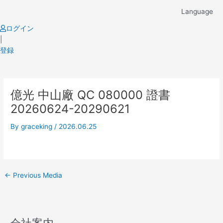
Skip
Language
to
content
ログイン
|
登録
Post
億光 中山廠 QC 080000 證書
navigation
20260624-20290621
By
graceking
/
2026.06.25
←
Previous Media