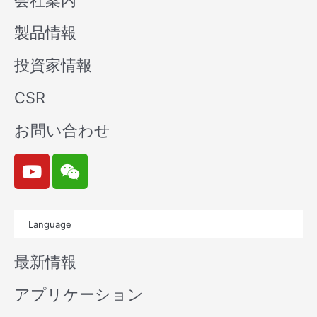
会社案内
製品情報
投資家情報
CSR
お問い合わせ
Y
W
o
e
u
i
t
x
Language
u
i
b
n
最新情報
e
アプリケーション