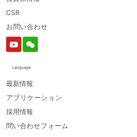
CSR
お問い合わせ
Y
W
o
e
u
i
t
x
Language
u
i
b
n
最新情報
e
アプリケーション
採用情報
問い合わせフォーム