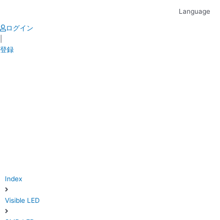
Skip
Language
to
content
ログイン
|
登録
Index
Visible LED