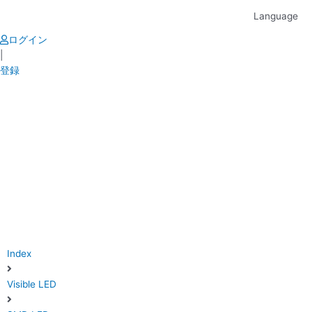
Skip
Language
to
content
ログイン
|
登録
Index
Visible LED