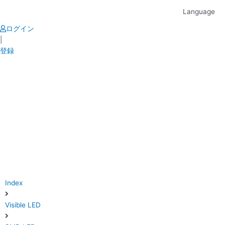
Skip
Language
to
content
ログイン
|
登録
Index
Visible LED