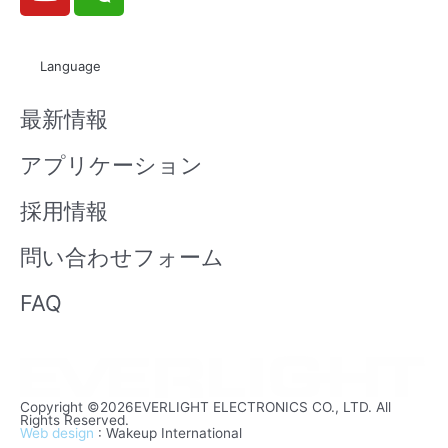
o
e
u
i
t
x
Language
u
i
b
n
最新情報
e
アプリケーション
採用情報
問い合わせフォーム
FAQ
Copyright ©2026EVERLIGHT ELECTRONICS CO., LTD. All
Rights Reserved.
Web design
: Wakeup International