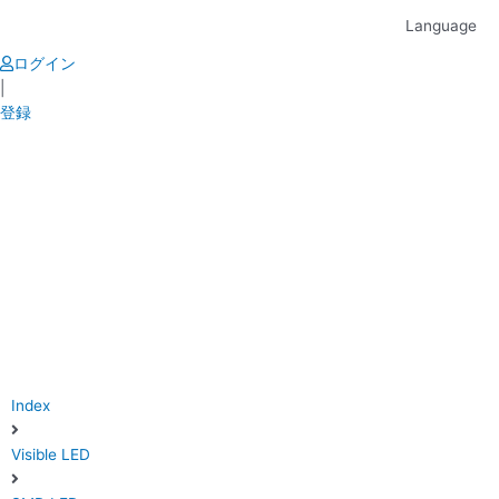
Skip
Language
to
content
ログイン
|
登録
Index
Visible LED